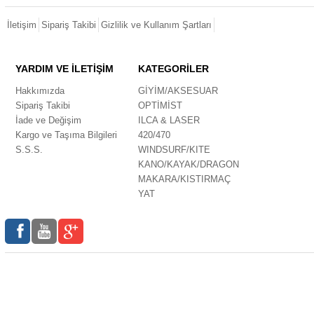
İletişim
Sipariş Takibi
Gizlilik ve Kullanım Şartları
YARDIM VE İLETİŞİM
KATEGORİLER
Hakkımızda
GİYİM/AKSESUAR
Sipariş Takibi
OPTİMİST
İade ve Değişim
ILCA & LASER
Kargo ve Taşıma Bilgileri
420/470
S.S.S.
WINDSURF/KITE
KANO/KAYAK/DRAGON
MAKARA/KISTIRMAÇ
YAT