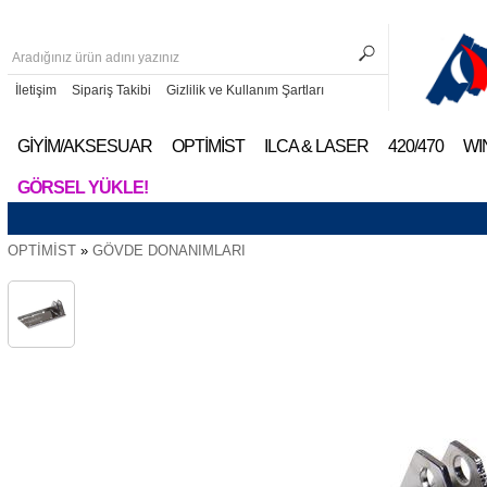
İletişim
Sipariş Takibi
Gizlilik ve Kullanım Şartları
GİYİM/AKSESUAR
OPTİMİST
ILCA & LASER
420/470
WI
GÖRSEL YÜKLE!
OPTİMİST
»
GÖVDE DONANIMLARI