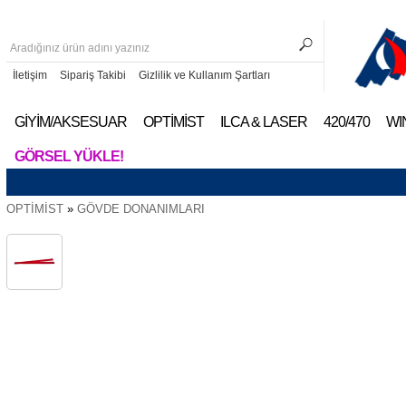
İletişim
Sipariş Takibi
Gizlilik ve Kullanım Şartları
GİYİM/AKSESUAR
OPTİMİST
ILCA & LASER
420/470
WI
GÖRSEL YÜKLE!
OPTİMİST
»
GÖVDE DONANIMLARI