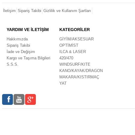
İletişim
Sipariş Takibi
Gizlilik ve Kullanım Şartları
YARDIM VE İLETİŞİM
KATEGORİLER
Hakkımızda
GİYİM/AKSESUAR
Sipariş Takibi
OPTİMİST
İade ve Değişim
ILCA & LASER
Kargo ve Taşıma Bilgileri
420/470
S.S.S.
WINDSURF/KITE
KANO/KAYAK/DRAGON
MAKARA/KISTIRMAÇ
YAT