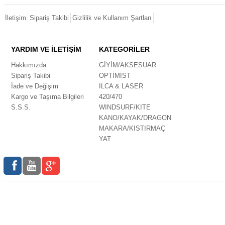
İletişim
Sipariş Takibi
Gizlilik ve Kullanım Şartları
YARDIM VE İLETİŞİM
KATEGORİLER
Hakkımızda
GİYİM/AKSESUAR
Sipariş Takibi
OPTİMİST
İade ve Değişim
ILCA & LASER
Kargo ve Taşıma Bilgileri
420/470
S.S.S.
WINDSURF/KITE
KANO/KAYAK/DRAGON
MAKARA/KISTIRMAÇ
YAT