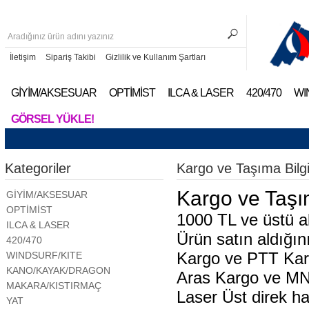
İletişim
Sipariş Takibi
Gizlilik ve Kullanım Şartları
GİYİM/AKSESUAR
OPTİMİST
ILCA & LASER
420/470
WI
GÖRSEL YÜKLE!
Kategoriler
Kargo ve Taşıma Bilgi
Kargo ve Taşım
GİYİM/AKSESUAR
OPTİMİST
1000 TL ve üstü al
ILCA & LASER
Ürün satın aldığın
420/470
Kargo ve PTT Karg
WINDSURF/KITE
KANO/KAYAK/DRAGON
Aras Kargo ve MNG
MAKARA/KISTIRMAÇ
Laser Üst direk h
YAT