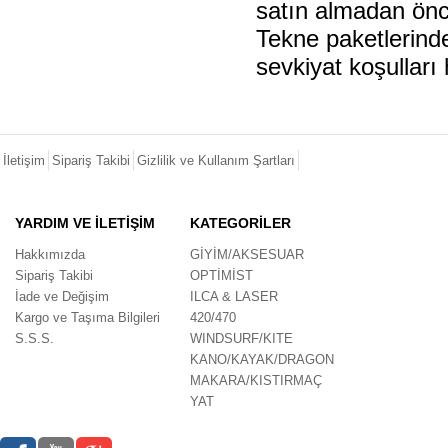
satın almadan önce
Tekne paketlerinde
sevkiyat koşulları 
İletişim
Sipariş Takibi
Gizlilik ve Kullanım Şartları
YARDIM VE İLETİŞİM
KATEGORİLER
Hakkımızda
GİYİM/AKSESUAR
Sipariş Takibi
OPTİMİST
İade ve Değişim
ILCA & LASER
Kargo ve Taşıma Bilgileri
420/470
S.S.S.
WINDSURF/KITE
KANO/KAYAK/DRAGON
MAKARA/KISTIRMAÇ
YAT