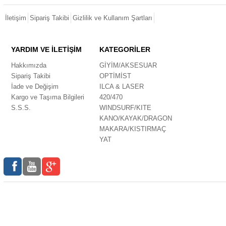
İletişim
Sipariş Takibi
Gizlilik ve Kullanım Şartları
YARDIM VE İLETİŞİM
KATEGORİLER
Hakkımızda
GİYİM/AKSESUAR
Sipariş Takibi
OPTİMİST
İade ve Değişim
ILCA & LASER
Kargo ve Taşıma Bilgileri
420/470
S.S.S.
WINDSURF/KITE
KANO/KAYAK/DRAGON
MAKARA/KISTIRMAÇ
YAT