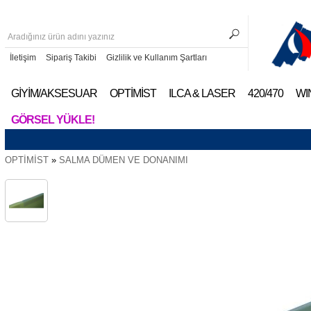
İletişim
Sipariş Takibi
Gizlilik ve Kullanım Şartları
GİYİM/AKSESUAR
OPTİMİST
ILCA & LASER
420/470
WI
GÖRSEL YÜKLE!
OPTİMİST
»
SALMA DÜMEN VE DONANIMI