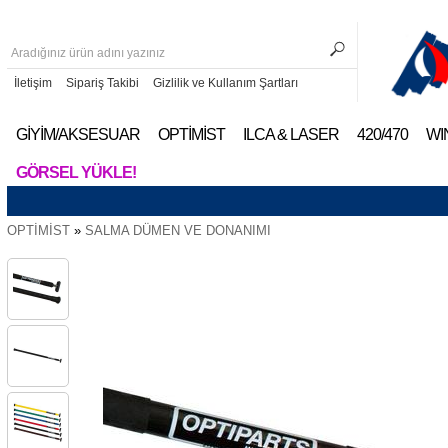
İletişim
Sipariş Takibi
Gizlilik ve Kullanım Şartları
GİYİM/AKSESUAR
OPTİMİST
ILCA & LASER
420/470
WI
GÖRSEL YÜKLE!
OPTİMİST
»
SALMA DÜMEN VE DONANIMI