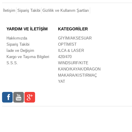
İletişim
Sipariş Takibi
Gizlilik ve Kullanım Şartları
YARDIM VE İLETİŞİM
KATEGORİLER
Hakkımızda
GİYİM/AKSESUAR
Sipariş Takibi
OPTİMİST
İade ve Değişim
ILCA & LASER
Kargo ve Taşıma Bilgileri
420/470
S.S.S.
WINDSURF/KITE
KANO/KAYAK/DRAGON
MAKARA/KISTIRMAÇ
YAT