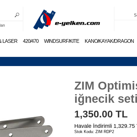
S
ları
 & LASER
420/470
WINDSURF/KITE
KANO/KAYAK/DRAGON
ZIM Optimi
iğnecik set
1,350.00
TL
Havale İndirimli
1,329.75
Stok Kodu: ZIM RDP2