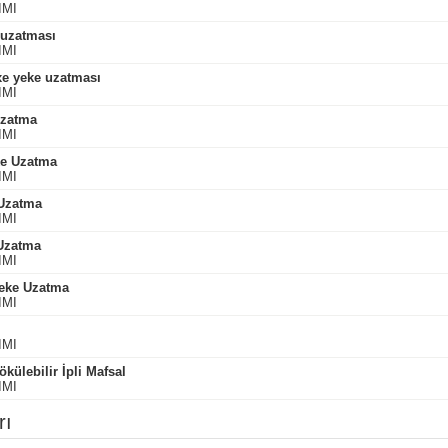
IMI
 uzatması
IMI
xe yeke uzatması
IMI
Uzatma
IMI
ke Uzatma
IMI
 Uzatma
IMI
Uzatma
IMI
Yeke Uzatma
IMI
IMI
külebilir İpli Mafsal
IMI
rı