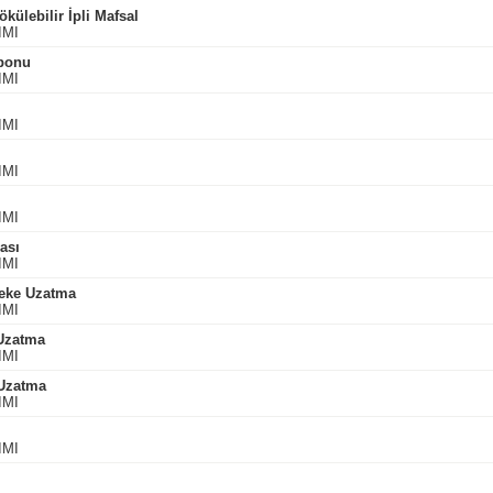
külebilir İpli Mafsal
IMI
mponu
IMI
IMI
IMI
IMI
ası
IMI
Yeke Uzatma
IMI
Uzatma
IMI
 Uzatma
IMI
IMI