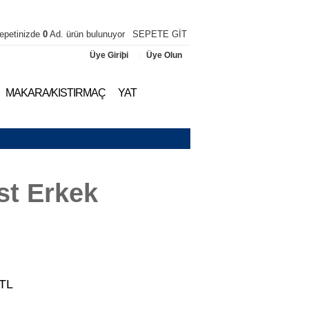
epetinizde
0
Ad. ürün bulunuyor
SEPETE GİT
|
Üye Giriþi
Üye Olun
MAKARA/KISTIRMAÇ
YAT
st Erkek
i
TL