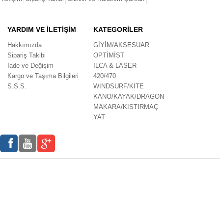
YARDIM VE İLETİŞİM
KATEGORİLER
Hakkımızda
GİYİM/AKSESUAR
Sipariş Takibi
OPTİMİST
İade ve Değişim
ILCA & LASER
Kargo ve Taşıma Bilgileri
420/470
S.S.S.
WINDSURF/KITE
KANO/KAYAK/DRAGON
MAKARA/KISTIRMAÇ
YAT