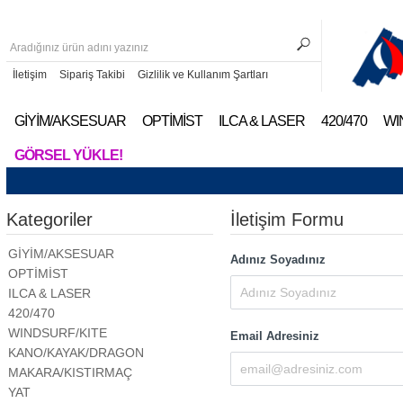
İletişim
Sipariş Takibi
Gizlilik ve Kullanım Şartları
GİYİM/AKSESUAR
OPTİMİST
ILCA & LASER
420/470
WI
GÖRSEL YÜKLE!
Kategoriler
İletişim Formu
GİYİM/AKSESUAR
Adınız Soyadınız
OPTİMİST
ILCA & LASER
420/470
WINDSURF/KITE
Email Adresiniz
KANO/KAYAK/DRAGON
MAKARA/KISTIRMAÇ
YAT