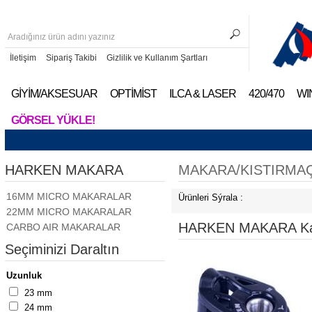
İletişim
Sipariş Takibi
Gizlilik ve Kullanım Şartları
GİYİM/AKSESUAR
OPTİMİST
ILCA & LASER
420/470
WI
GÖRSEL YÜKLE!
HARKEN MAKARA
MAKARA/KISTIRMA
16MM MICRO MAKARALAR
Ürünleri Sýrala :
22MM MICRO MAKARALAR
HARKEN MAKARA Kate
CARBO AIR MAKARALAR
Seçiminizi Daraltın
Uzunluk
23 mm
24 mm