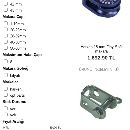
42 mm
43 mm
Makara Çapı
1-19mm
20-25mm
28-39mm
40-50mm
Harken 18 mm Flay Soft
50-60mm
makara
Maksimum Halat Çapı
1,692.90 TL
8
Makara Göbeği
bilyalı
Markalar
harken
optiparts
Stok Durumu
var
yok
Fiyat Aralığı
0
TL
89100
TL