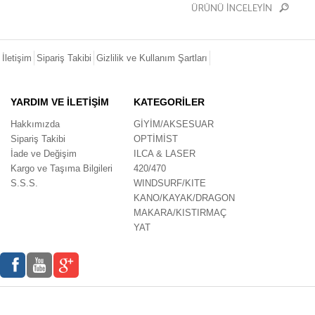
İletişim
Sipariş Takibi
Gizlilik ve Kullanım Şartları
YARDIM VE İLETİŞİM
KATEGORİLER
Hakkımızda
GİYİM/AKSESUAR
Sipariş Takibi
OPTİMİST
İade ve Değişim
ILCA & LASER
Kargo ve Taşıma Bilgileri
420/470
S.S.S.
WINDSURF/KITE
KANO/KAYAK/DRAGON
MAKARA/KISTIRMAÇ
YAT