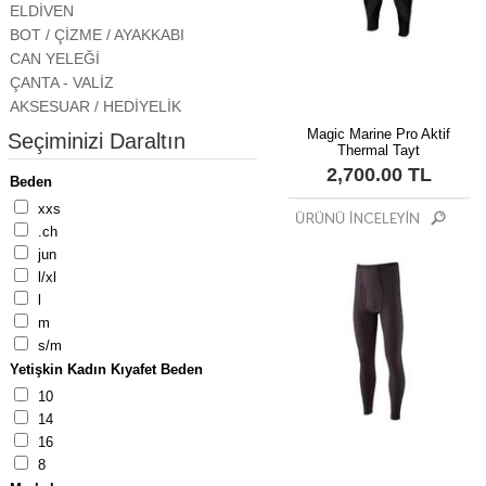
ELDİVEN
BOT / ÇİZME / AYAKKABI
CAN YELEĞİ
ÇANTA - VALİZ
AKSESUAR / HEDİYELİK
Magic Marine Pro Aktif
Seçiminizi Daraltın
Thermal Tayt
2,700.00 TL
Beden
xxs
.ch
jun
l/xl
l
m
s/m
Yetişkin Kadın Kıyafet Beden
10
14
16
8