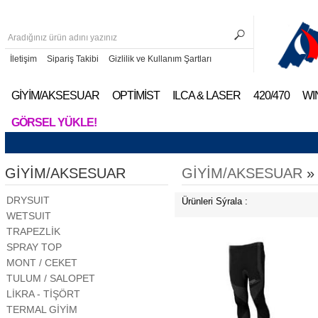
İletişim
Sipariş Takibi
Gizlilik ve Kullanım Şartları
GİYİM/AKSESUAR
OPTİMİST
ILCA & LASER
420/470
WI
GÖRSEL YÜKLE!
GİYİM/AKSESUAR
GİYİM/AKSESUAR
DRYSUIT
Ürünleri Sýrala :
WETSUIT
TRAPEZLİK
SPRAY TOP
MONT / CEKET
TULUM / SALOPET
LİKRA - TİŞÖRT
TERMAL GİYİM