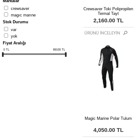
Markalar
crewsaver
Crewsaver Toki Polipropilen
Termal Tayt
magic marine
2,160.00 TL
Stok Durumu
var
yok
Fiyat Aralığı
0
TL
89100
TL
Magic Marine Polar Tulum
4,050.00 TL