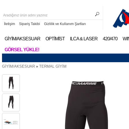
İletişim
Sipariş Takibi
Gizlilik ve Kullanım Şartları
GİYİM/AKSESUAR
OPTİMİST
ILCA & LASER
420/470
WI
GÖRSEL YÜKLE!
GİYİM/AKSESUAR
»
TERMAL GİYİM