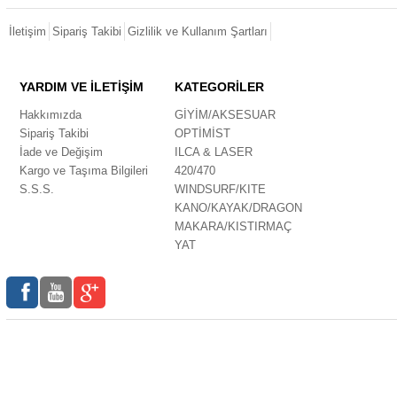
İletişim
Sipariş Takibi
Gizlilik ve Kullanım Şartları
YARDIM VE İLETİŞİM
KATEGORİLER
Hakkımızda
GİYİM/AKSESUAR
Sipariş Takibi
OPTİMİST
İade ve Değişim
ILCA & LASER
Kargo ve Taşıma Bilgileri
420/470
S.S.S.
WINDSURF/KITE
KANO/KAYAK/DRAGON
MAKARA/KISTIRMAÇ
YAT