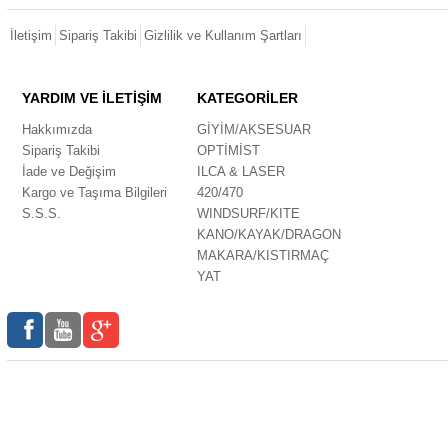
İletişim
Sipariş Takibi
Gizlilik ve Kullanım Şartları
YARDIM VE İLETİŞİM
KATEGORİLER
Hakkımızda
GİYİM/AKSESUAR
Sipariş Takibi
OPTİMİST
İade ve Değişim
ILCA & LASER
Kargo ve Taşıma Bilgileri
420/470
S.S.S.
WINDSURF/KITE
KANO/KAYAK/DRAGON
MAKARA/KISTIRMAÇ
YAT