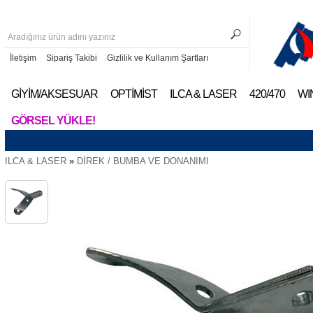
İletişim
Sipariş Takibi
Gizlilik ve Kullanım Şartları
GİYİM/AKSESUAR
OPTİMİST
ILCA & LASER
420/470
WI
GÖRSEL YÜKLE!
ILCA & LASER
»
DİREK / BUMBA VE DONANIMI