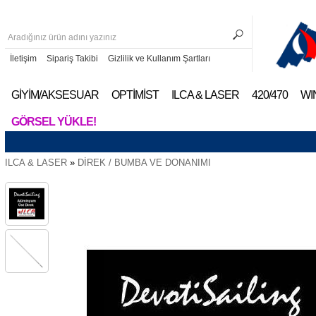
İletişim
Sipariş Takibi
Gizlilik ve Kullanım Şartları
GİYİM/AKSESUAR
OPTİMİST
ILCA & LASER
420/470
WI
GÖRSEL YÜKLE!
ILCA & LASER
»
DİREK / BUMBA VE DONANIMI