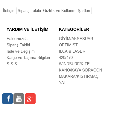
İletişim
Sipariş Takibi
Gizlilik ve Kullanım Şartları
YARDIM VE İLETİŞİM
KATEGORİLER
Hakkımızda
GİYİM/AKSESUAR
Sipariş Takibi
OPTİMİST
İade ve Değişim
ILCA & LASER
Kargo ve Taşıma Bilgileri
420/470
S.S.S.
WINDSURF/KITE
KANO/KAYAK/DRAGON
MAKARA/KISTIRMAÇ
YAT