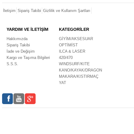
İletişim
Sipariş Takibi
Gizlilik ve Kullanım Şartları
YARDIM VE İLETİŞİM
KATEGORİLER
Hakkımızda
GİYİM/AKSESUAR
Sipariş Takibi
OPTİMİST
İade ve Değişim
ILCA & LASER
Kargo ve Taşıma Bilgileri
420/470
S.S.S.
WINDSURF/KITE
KANO/KAYAK/DRAGON
MAKARA/KISTIRMAÇ
YAT