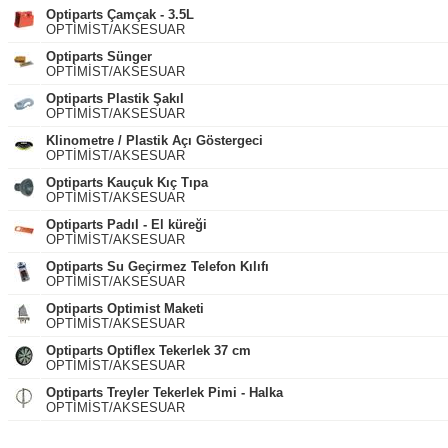
Optiparts Çamçak - 3.5L
OPTİMİST/AKSESUAR
Optiparts Sünger
OPTİMİST/AKSESUAR
Optiparts Plastik Şakıl
OPTİMİST/AKSESUAR
Klinometre / Plastik Açı Göstergeci
OPTİMİST/AKSESUAR
Optiparts Kauçuk Kıç Tıpa
OPTİMİST/AKSESUAR
Optiparts Padıl - El küreği
OPTİMİST/AKSESUAR
Optiparts Su Geçirmez Telefon Kılıfı
OPTİMİST/AKSESUAR
Optiparts Optimist Maketi
OPTİMİST/AKSESUAR
Optiparts Optiflex Tekerlek 37 cm
OPTİMİST/AKSESUAR
Optiparts Treyler Tekerlek Pimi - Halka
OPTİMİST/AKSESUAR