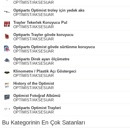
OPTİMİST/AKSESUAR
Optiparts Optimist troley için yedek aks
OPTİMİST/AKSESUAR
Trayler Tekerlek Koruyucu Pul
OPTİMİST/AKSESUAR
Optiparts Trayler gövde koruyucu
OPTİMİST/AKSESUAR
Optiparts Optimist gövde sürtünme koruyucu
OPTİMİST/AKSESUAR
Optiparts Direk ayarı ölçümetre
OPTİMİST/AKSESUAR
Klinometre / Plastik Açı Göstergeci
OPTİMİST/AKSESUAR
History of the Optimist
OPTİMİST/AKSESUAR
Optimist Fotoğraf Albümü
OPTİMİST/AKSESUAR
Optiparts Optimist Trayleri
OPTİMİST/AKSESUAR
Bu Kategorinin En Çok Satanları