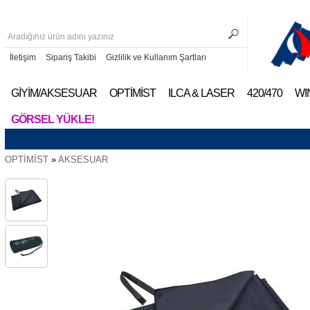
İletişim
Sipariş Takibi
Gizlilik ve Kullanım Şartları
GİYİM/AKSESUAR
OPTİMİST
ILCA & LASER
420/470
WI
GÖRSEL YÜKLE!
OPTİMİST
»
AKSESUAR