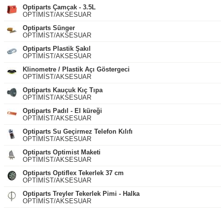
Optiparts Çamçak - 3.5L
OPTİMİST/AKSESUAR
Optiparts Sünger
OPTİMİST/AKSESUAR
Optiparts Plastik Şakıl
OPTİMİST/AKSESUAR
Klinometre / Plastik Açı Göstergeci
OPTİMİST/AKSESUAR
Optiparts Kauçuk Kıç Tıpa
OPTİMİST/AKSESUAR
Optiparts Padıl - El küreği
OPTİMİST/AKSESUAR
Optiparts Su Geçirmez Telefon Kılıfı
OPTİMİST/AKSESUAR
Optiparts Optimist Maketi
OPTİMİST/AKSESUAR
Optiparts Optiflex Tekerlek 37 cm
OPTİMİST/AKSESUAR
Optiparts Treyler Tekerlek Pimi - Halka
OPTİMİST/AKSESUAR