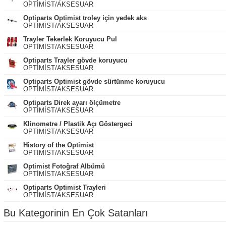
OPTİMİST/AKSESUAR
Optiparts Optimist troley için yedek aks
OPTİMİST/AKSESUAR
Trayler Tekerlek Koruyucu Pul
OPTİMİST/AKSESUAR
Optiparts Trayler gövde koruyucu
OPTİMİST/AKSESUAR
Optiparts Optimist gövde sürtünme koruyucu
OPTİMİST/AKSESUAR
Optiparts Direk ayarı ölçümetre
OPTİMİST/AKSESUAR
Klinometre / Plastik Açı Göstergeci
OPTİMİST/AKSESUAR
History of the Optimist
OPTİMİST/AKSESUAR
Optimist Fotoğraf Albümü
OPTİMİST/AKSESUAR
Optiparts Optimist Trayleri
OPTİMİST/AKSESUAR
Bu Kategorinin En Çok Satanları