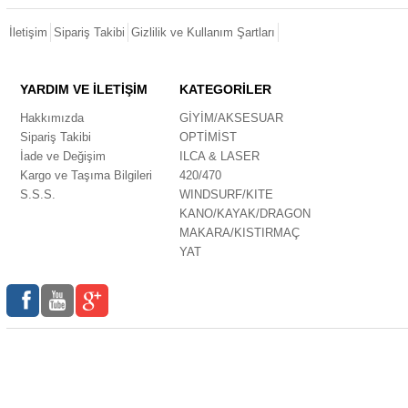
İletişim
Sipariş Takibi
Gizlilik ve Kullanım Şartları
YARDIM VE İLETİŞİM
KATEGORİLER
Hakkımızda
GİYİM/AKSESUAR
Sipariş Takibi
OPTİMİST
İade ve Değişim
ILCA & LASER
Kargo ve Taşıma Bilgileri
420/470
S.S.S.
WINDSURF/KITE
KANO/KAYAK/DRAGON
MAKARA/KISTIRMAÇ
YAT