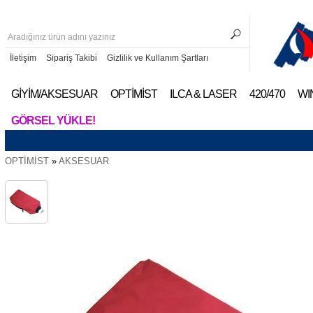
İletişim
Sipariş Takibi
Gizlilik ve Kullanım Şartları
GİYİM/AKSESUAR
OPTİMİST
ILCA & LASER
420/470
WI
GÖRSEL YÜKLE!
OPTİMİST
»
AKSESUAR