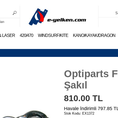
S
ları
 & LASER
420/470
WINDSURF/KITE
KANO/KAYAK/DRAGON
Optiparts 
Şakıl
810.00
TL
Havale İndirimli
797.85
T
Stok Kodu: EX1372