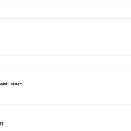
kıllı sistem
rı