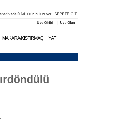
epetinizde
0
Ad. ürün bulunuyor
SEPETE GİT
|
Üye Giriþi
Üye Olun
MAKARA/KISTIRMAÇ
YAT
Fırdöndülü
L