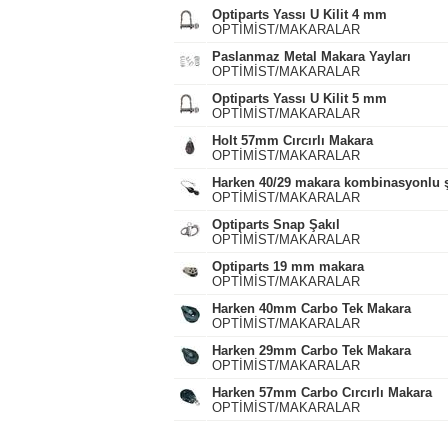
Optiparts Yassı U Kilit 4 mm
OPTİMİST/MAKARALAR
Paslanmaz Metal Makara Yayları
OPTİMİST/MAKARALAR
Optiparts Yassı U Kilit 5 mm
OPTİMİST/MAKARALAR
Holt 57mm Cırcırlı Makara
OPTİMİST/MAKARALAR
Harken 40/29 makara kombinasyonlu şa
OPTİMİST/MAKARALAR
Optiparts Snap Şakıl
OPTİMİST/MAKARALAR
Optiparts 19 mm makara
OPTİMİST/MAKARALAR
Harken 40mm Carbo Tek Makara
OPTİMİST/MAKARALAR
Harken 29mm Carbo Tek Makara
OPTİMİST/MAKARALAR
Harken 57mm Carbo Cırcırlı Makara
OPTİMİST/MAKARALAR