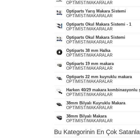
OPTİMİST/MAKARALAR
Optiparts Yarış Makara Sistemi
OPTİMİST/MAKARALAR
Optiparts Okul Makara Sistemi - 1
OPTİMİST/MAKARALAR
Optiparts Okul Makara Sistemi
OPTİMİST/MAKARALAR
Optiparts 38 mm Halka
OPTİMİST/MAKARALAR
Optiparts 19 mm makara
OPTİMİST/MAKARALAR
Optiparts 22 mm kuyruklu makara
OPTİMİST/MAKARALAR
Harken 40/29 makara kombinasyonlu şa
OPTİMİST/MAKARALAR
38mm Bilyalı Kuyruklu Makara
OPTİMİST/MAKARALAR
38mm Bilyalı Makara
OPTİMİST/MAKARALAR
Bu Kategorinin En Çok Satanla