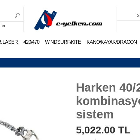
S
ları
 & LASER
420/470
WINDSURF/KITE
KANO/KAYAK/DRAGON
Harken 40/
kombinasyo
sistem
5,022.00
TL