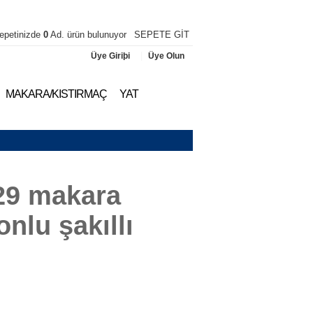
epetinizde
0
Ad. ürün bulunuyor
SEPETE GİT
|
Üye Giriþi
Üye Olun
MAKARA/KISTIRMAÇ
YAT
29 makara
nlu şakıllı