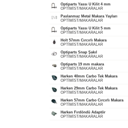
Optiparts Yassı U Kilit 4 mm
OPTİMİST/MAKARALAR
Paslanmaz Metal Makara Yayları
OPTİMİST/MAKARALAR
Optiparts Yassı U Kilit 5 mm
OPTİMİST/MAKARALAR
Holt 57mm Cırcırlı Makara
OPTİMİST/MAKARALAR
Optiparts Snap Şakıl
OPTİMİST/MAKARALAR
Optiparts 19 mm makara
OPTİMİST/MAKARALAR
Harken 40mm Carbo Tek Makara
OPTİMİST/MAKARALAR
Harken 29mm Carbo Tek Makara
OPTİMİST/MAKARALAR
Harken 57mm Carbo Cırcırlı Makara
OPTİMİST/MAKARALAR
Harken Fırdöndü Adaptör
OPTİMİST/MAKARALAR