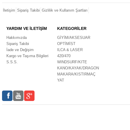
İletişim
Sipariş Takibi
Gizlilik ve Kullanım Şartları
YARDIM VE İLETİŞİM
KATEGORİLER
Hakkımızda
GİYİM/AKSESUAR
Sipariş Takibi
OPTİMİST
İade ve Değişim
ILCA & LASER
Kargo ve Taşıma Bilgileri
420/470
S.S.S.
WINDSURF/KITE
KANO/KAYAK/DRAGON
MAKARA/KISTIRMAÇ
YAT