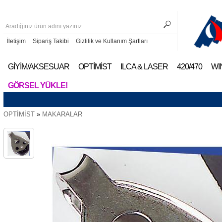
İletişim
Sipariş Takibi
Gizlilik ve Kullanım Şartları
GİYİM/AKSESUAR
OPTİMİST
ILCA & LASER
420/470
WI
GÖRSEL YÜKLE!
OPTİMİST
»
MAKARALAR