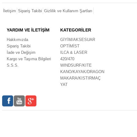
İletişim
Sipariş Takibi
Gizlilik ve Kullanım Şartları
YARDIM VE İLETİŞİM
KATEGORİLER
Hakkımızda
GİYİM/AKSESUAR
Sipariş Takibi
OPTİMİST
İade ve Değişim
ILCA & LASER
Kargo ve Taşıma Bilgileri
420/470
S.S.S.
WINDSURF/KITE
KANO/KAYAK/DRAGON
MAKARA/KISTIRMAÇ
YAT