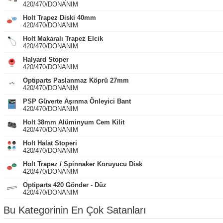
420/470/DONANIM
Holt Trapez Diski 40mm
420/470/DONANIM
Holt Makaralı Trapez Elcik
420/470/DONANIM
Halyard Stoper
420/470/DONANIM
Optiparts Paslanmaz Köprü 27mm
420/470/DONANIM
PSP Güverte Aşınma Önleyici Bant
420/470/DONANIM
Holt 38mm Alüminyum Cem Kilit
420/470/DONANIM
Holt Halat Stoperi
420/470/DONANIM
Holt Trapez / Spinnaker Koruyucu Disk
420/470/DONANIM
Optiparts 420 Gönder - Düz
420/470/DONANIM
Bu Kategorinin En Çok Satanları