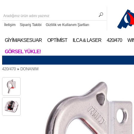
İletişim
Sipariş Takibi
Gizlilik ve Kullanım Şartları
GİYİM/AKSESUAR
OPTİMİST
ILCA & LASER
420/470
WI
GÖRSEL YÜKLE!
420/470
»
DONANIM