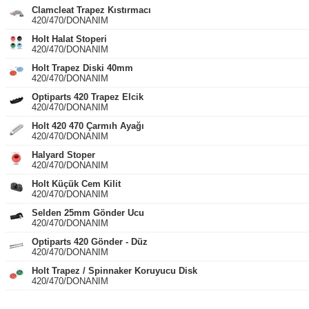
Clamcleat Trapez Kıstırmacı
420/470/DONANIM
Holt Halat Stoperi
420/470/DONANIM
Holt Trapez Diski 40mm
420/470/DONANIM
Optiparts 420 Trapez Elcik
420/470/DONANIM
Holt 420 470 Çarmıh Ayağı
420/470/DONANIM
Halyard Stoper
420/470/DONANIM
Holt Küçük Cem Kilit
420/470/DONANIM
Selden 25mm Gönder Ucu
420/470/DONANIM
Optiparts 420 Gönder - Düz
420/470/DONANIM
Holt Trapez / Spinnaker Koruyucu Disk
420/470/DONANIM