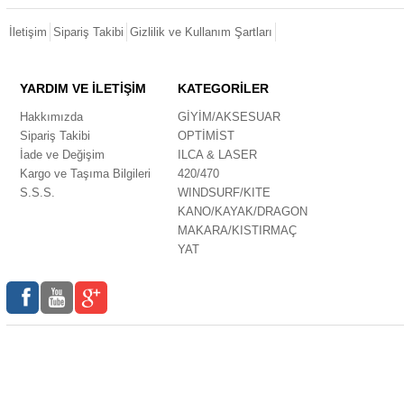
İletişim
Sipariş Takibi
Gizlilik ve Kullanım Şartları
YARDIM VE İLETİŞİM
KATEGORİLER
Hakkımızda
GİYİM/AKSESUAR
Sipariş Takibi
OPTİMİST
İade ve Değişim
ILCA & LASER
Kargo ve Taşıma Bilgileri
420/470
S.S.S.
WINDSURF/KITE
KANO/KAYAK/DRAGON
MAKARA/KISTIRMAÇ
YAT