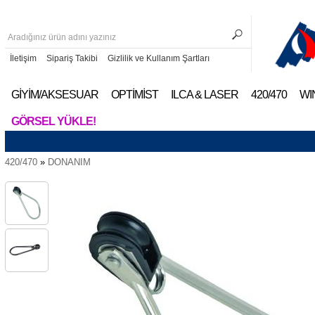
İletişim
Sipariş Takibi
Gizlilik ve Kullanım Şartları
GİYİM/AKSESUAR
OPTİMİST
ILCA & LASER
420/470
WI
GÖRSEL YÜKLE!
420/470
»
DONANIM