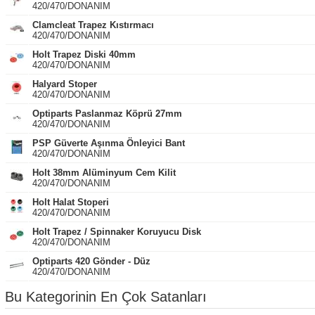
420/470/DONANIM
Clamcleat Trapez Kıstırmacı
420/470/DONANIM
Holt Trapez Diski 40mm
420/470/DONANIM
Halyard Stoper
420/470/DONANIM
Optiparts Paslanmaz Köprü 27mm
420/470/DONANIM
PSP Güverte Aşınma Önleyici Bant
420/470/DONANIM
Holt 38mm Alüminyum Cem Kilit
420/470/DONANIM
Holt Halat Stoperi
420/470/DONANIM
Holt Trapez / Spinnaker Koruyucu Disk
420/470/DONANIM
Optiparts 420 Gönder - Düz
420/470/DONANIM
Bu Kategorinin En Çok Satanları