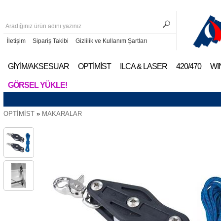
İletişim
Sipariş Takibi
Gizlilik ve Kullanım Şartları
GİYİM/AKSESUAR
OPTİMİST
ILCA & LASER
420/470
WI
GÖRSEL YÜKLE!
OPTİMİST
»
MAKARALAR