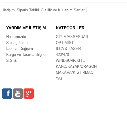
İletişim
Sipariş Takibi
Gizlilik ve Kullanım Şartları
YARDIM VE İLETİŞİM
KATEGORİLER
Hakkımızda
GİYİM/AKSESUAR
Sipariş Takibi
OPTİMİST
İade ve Değişim
ILCA & LASER
Kargo ve Taşıma Bilgileri
420/470
S.S.S.
WINDSURF/KITE
KANO/KAYAK/DRAGON
MAKARA/KISTIRMAÇ
YAT