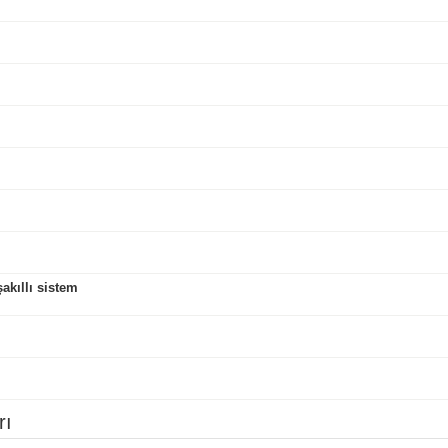
kıllı sistem
rı