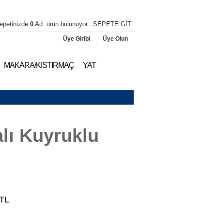
epetinizde
0
Ad. ürün bulunuyor
SEPETE GİT
|
Üye Giriþi
Üye Olun
MAKARA/KISTIRMAÇ
YAT
lı Kuyruklu
TL