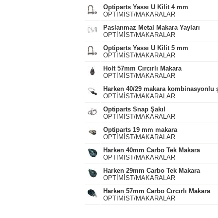
Optiparts Yassı U Kilit 4 mm
OPTİMİST/MAKARALAR
Paslanmaz Metal Makara Yayları
OPTİMİST/MAKARALAR
Optiparts Yassı U Kilit 5 mm
OPTİMİST/MAKARALAR
Holt 57mm Cırcırlı Makara
OPTİMİST/MAKARALAR
Harken 40/29 makara kombinasyonlu şa
OPTİMİST/MAKARALAR
Optiparts Snap Şakıl
OPTİMİST/MAKARALAR
Optiparts 19 mm makara
OPTİMİST/MAKARALAR
Harken 40mm Carbo Tek Makara
OPTİMİST/MAKARALAR
Harken 29mm Carbo Tek Makara
OPTİMİST/MAKARALAR
Harken 57mm Carbo Cırcırlı Makara
OPTİMİST/MAKARALAR