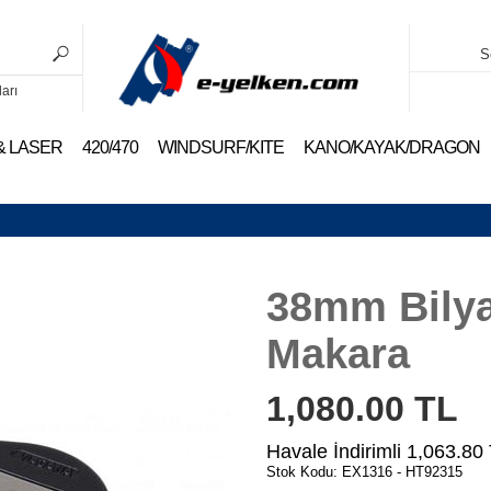
S
ları
 & LASER
420/470
WINDSURF/KITE
KANO/KAYAK/DRAGON
38mm Bilya
Makara
1,080.00
TL
Havale İndirimli
1,063.80
Stok Kodu: EX1316 - HT92315