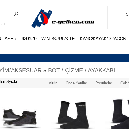
S
ları
 & LASER
420/470
WINDSURF/KITE
KANO/KAYAK/DRAGON
YİM/AKSESUAR
»
BOT / ÇİZME / AYAKKABI
leri Sýrala :
Vitrin
Önce Yeniler
Popülerler
Çok 