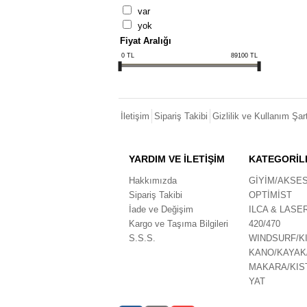
var
yok
Fiyat Aralığı
0
TL
89100
TL
İletişim
Sipariş Takibi
Gizlilik ve Kullanım Şart
YARDIM VE İLETİŞİM
KATEGORİL
Hakkımızda
GİYİM/AKSE
Sipariş Takibi
OPTİMİST
İade ve Değişim
ILCA & LASE
Kargo ve Taşıma Bilgileri
420/470
S.S.S.
WINDSURF/K
KANO/KAYAK
MAKARA/KIS
YAT