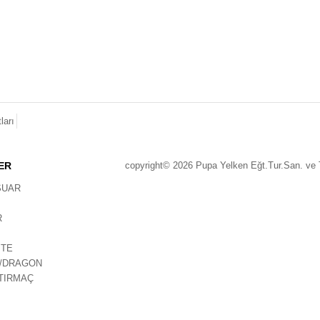
ları
ER
copyright© 2026 Pupa Yelken Eğt.Tur.San. ve Ti
SUAR
R
ITE
/DRAGON
TIRMAÇ