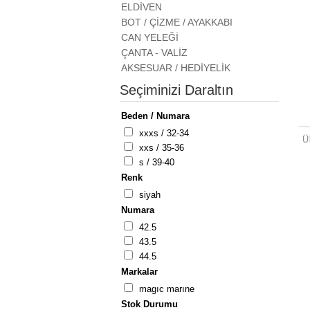
ELDİVEN
BOT / ÇİZME / AYAKKABI
CAN YELEĞİ
ÇANTA - VALİZ
AKSESUAR / HEDİYELİK
Seçiminizi Daraltın
Beden / Numara
xxxs / 32-34
xxs / 35-36
s / 39-40
Renk
si̇yah
Numara
42.5
43.5
44.5
Markalar
magic marine
Stok Durumu