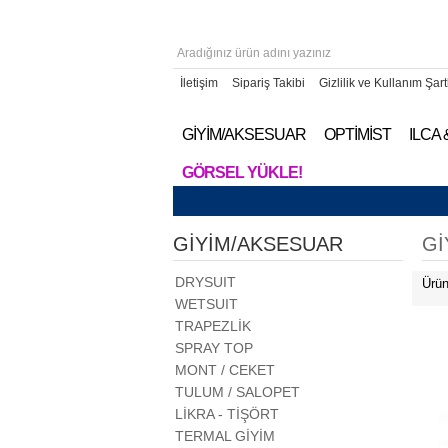
İletişim
Sipariş Takibi
Gizlilik ve Kullanım Şart
GİYİM/AKSESUAR
OPTİMİST
ILCA
GÖRSEL YÜKLE!
GİYİM/AKSESUAR
Gİ
DRYSUIT
Ürün
WETSUIT
TRAPEZLİK
SPRAY TOP
MONT / CEKET
TULUM / SALOPET
LİKRA - TİŞÖRT
TERMAL GİYİM