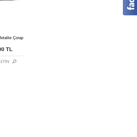
etalite Çorap
00 TL