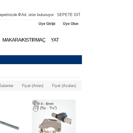
epetinizde
0
Ad. ürün bulunuyor
SEPETE GİT
|
Üye Giriþi
Üye Olun
MAKARA/KISTIRMAÇ
YAT
Satanlar
Fiyat (Artan)
Fiyat (Azalan)