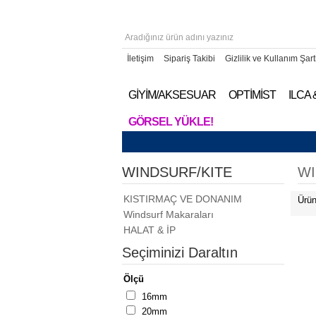
İletişim
Sipariş Takibi
Gizlilik ve Kullanım Şart
GİYİM/AKSESUAR
OPTİMİST
ILCA
GÖRSEL YÜKLE!
WINDSURF/KITE
WI
KISTIRMAÇ VE DONANIM
Ürün
Windsurf Makaraları
HALAT & İP
Seçiminizi Daraltın
Ölçü
16mm
20mm