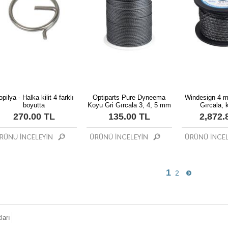
pilya - Halka kilit 4 farklı
Optiparts Pure Dyneema
Windesign 4 
boyutta
Koyu Gri Gırcala 3, 4, 5 mm
Gırcala, 
270.00 TL
135.00 TL
2,872.
1
2
ları