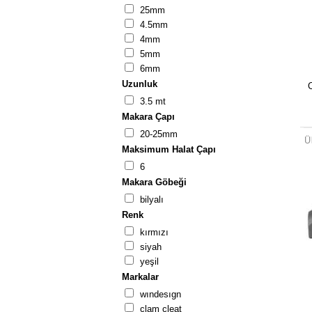
25mm
4.5mm
4mm
5mm
6mm
Uzunluk
3.5 mt
Makara Çapı
20-25mm
Maksimum Halat Çapı
6
Makara Göbeği
bilyalı
Renk
kirmizi
si̇yah
yeşi̇l
Markalar
windesign
clam cleat