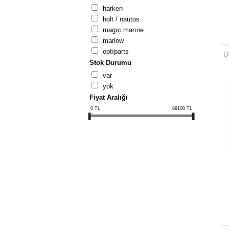
harken
holt / nautos
magic marine
marlow
optiparts
Stok Durumu
var
yok
Fiyat Aralığı
0
TL
89100
TL