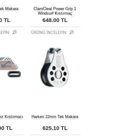
ek Makara
ClamCleat Power Grip 1
Windsurf Kıstırmaç
0 TL
648.00 TL
ez Kıstırmacı
Harken 22mm Tek Makara
00 TL
625.10 TL