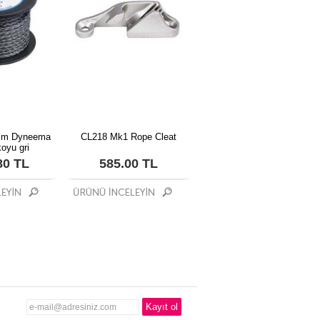
mm Dyneema
CL218 Mk1 Rope Cleat
koyu gri
80 TL
585.00 TL