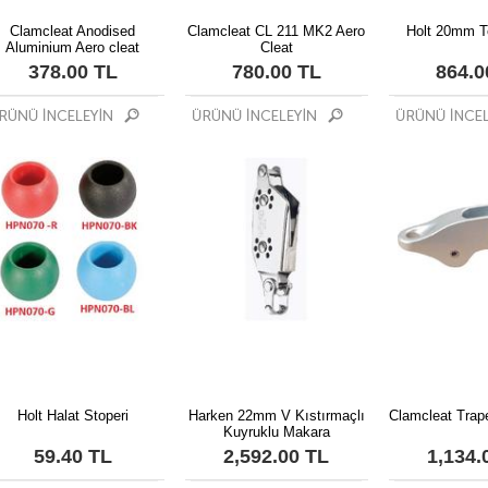
Clamcleat Anodised
Clamcleat CL 211 MK2 Aero
Holt 20mm T
Aluminium Aero cleat
Cleat
378.00 TL
780.00 TL
864.0
Holt Halat Stoperi
Harken 22mm V Kıstırmaçlı
Clamcleat Trap
Kuyruklu Makara
59.40 TL
2,592.00 TL
1,134.