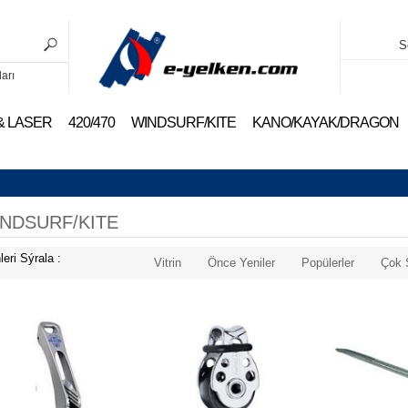
S
ları
 & LASER
420/470
WINDSURF/KITE
KANO/KAYAK/DRAGON
NDSURF/KITE
leri Sýrala :
Vitrin
Önce Yeniler
Popülerler
Çok 