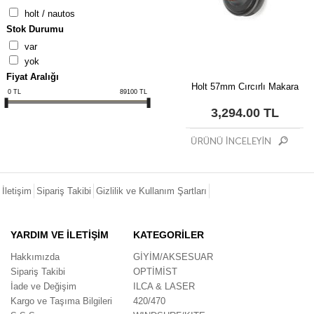
holt / nautos
Stok Durumu
var
yok
Fiyat Aralığı
Holt 57mm Cırcırlı Makara
0
TL
89100
TL
3,294.00 TL
İletişim
Sipariş Takibi
Gizlilik ve Kullanım Şartları
YARDIM VE İLETİŞİM
KATEGORİLER
Hakkımızda
GİYİM/AKSESUAR
Sipariş Takibi
OPTİMİST
İade ve Değişim
ILCA & LASER
Kargo ve Taşıma Bilgileri
420/470