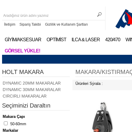
İletişim
Sipariş Takibi
Gizlilik ve Kullanım Şartları
GİYİM/AKSESUAR
OPTİMİST
ILCA & LASER
420/470
WI
GÖRSEL YÜKLE!
HOLT MAKARA
MAKARA/KISTIRMA
DYNAMIC 20MM MAKARALAR
Ürünleri Sýrala :
DYNAMIC 30MM MAKARALAR
CIRCIRLI MAKARALAR
Seçiminizi Daraltın
Makara Çapı
50-60mm
Markalar