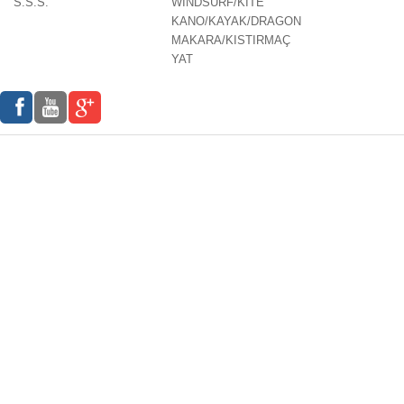
S.S.S.
WINDSURF/KITE
KANO/KAYAK/DRAGON
MAKARA/KISTIRMAÇ
YAT