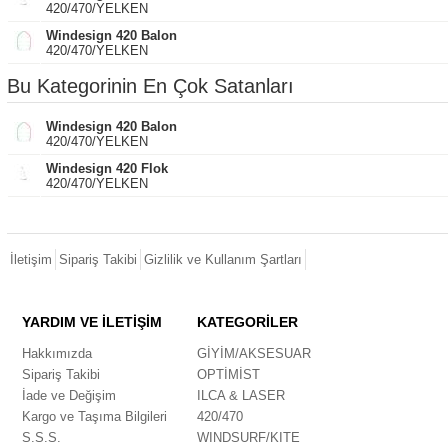
420/470/YELKEN
Windesign 420 Balon
420/470/YELKEN
Bu Kategorinin En Çok Satanları
Windesign 420 Balon
420/470/YELKEN
Windesign 420 Flok
420/470/YELKEN
İletişim
Sipariş Takibi
Gizlilik ve Kullanım Şartları
YARDIM VE İLETİŞİM
KATEGORİLER
Hakkımızda
GİYİM/AKSESUAR
Sipariş Takibi
OPTİMİST
İade ve Değişim
ILCA & LASER
Kargo ve Taşıma Bilgileri
420/470
S.S.S.
WINDSURF/KITE