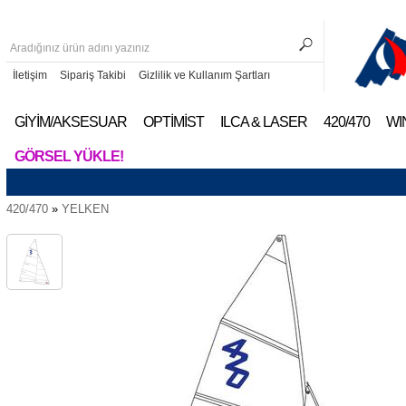
İletişim
Sipariş Takibi
Gizlilik ve Kullanım Şartları
GİYİM/AKSESUAR
OPTİMİST
ILCA & LASER
420/470
WI
GÖRSEL YÜKLE!
420/470
»
YELKEN