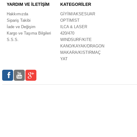
YARDIM VE İLETİŞİM
KATEGORİLER
Hakkımızda
GİYİM/AKSESUAR
Sipariş Takibi
OPTİMİST
İade ve Değişim
ILCA & LASER
Kargo ve Taşıma Bilgileri
420/470
S.S.S.
WINDSURF/KITE
KANO/KAYAK/DRAGON
MAKARA/KISTIRMAÇ
YAT