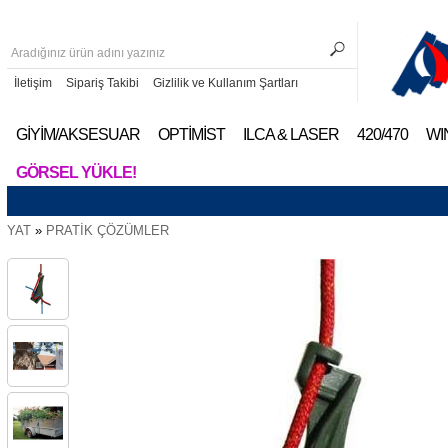
İletişim
Sipariş Takibi
Gizlilik ve Kullanım Şartları
GİYİM/AKSESUAR
OPTİMİST
ILCA & LASER
420/470
WI
GÖRSEL YÜKLE!
YAT
»
PRATİK ÇÖZÜMLER