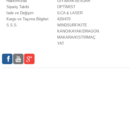
Hakkımızda
GİYİM/AKSESUAR
Sipariş Takibi
OPTİMİST
İade ve Değişim
ILCA & LASER
Kargo ve Taşıma Bilgileri
420/470
S.S.S.
WINDSURF/KITE
KANO/KAYAK/DRAGON
MAKARA/KISTIRMAÇ
YAT