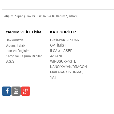
İletişim
Sipariş Takibi
Gizlilik ve Kullanım Şartları
YARDIM VE İLETİŞİM
KATEGORİLER
Hakkımızda
GİYİM/AKSESUAR
Sipariş Takibi
OPTİMİST
İade ve Değişim
ILCA & LASER
Kargo ve Taşıma Bilgileri
420/470
S.S.S.
WINDSURF/KITE
KANO/KAYAK/DRAGON
MAKARA/KISTIRMAÇ
YAT