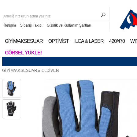
İletişim
Sipariş Takibi
Gizlilik ve Kullanım Şartları
GİYİM/AKSESUAR
OPTİMİST
ILCA & LASER
420/470
WI
GÖRSEL YÜKLE!
GİYİM/AKSESUAR
»
ELDİVEN