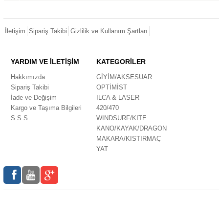
İletişim
Sipariş Takibi
Gizlilik ve Kullanım Şartları
YARDIM VE İLETİŞİM
KATEGORİLER
Hakkımızda
GİYİM/AKSESUAR
Sipariş Takibi
OPTİMİST
İade ve Değişim
ILCA & LASER
Kargo ve Taşıma Bilgileri
420/470
S.S.S.
WINDSURF/KITE
KANO/KAYAK/DRAGON
MAKARA/KISTIRMAÇ
YAT