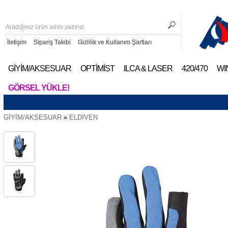
İletişim
Sipariş Takibi
Gizlilik ve Kullanım Şartları
GİYİM/AKSESUAR
OPTİMİST
ILCA & LASER
420/470
WI
GÖRSEL YÜKLE!
GİYİM/AKSESUAR
»
ELDİVEN