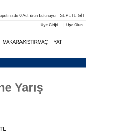
epetinizde
0
Ad. ürün bulunuyor
SEPETE GİT
|
Üye Giriþi
Üye Olun
MAKARA/KISTIRMAÇ
YAT
ne Yarış
TL