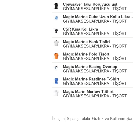
Crewsaver Tawi Koruyucu üst
GİYİM/AKSESUAR/LİKRA - TİŞÖRT
Magic Marine Cube Uzun Kollu Likra -
GİYİM/AKSESUAR/LİKRA - TİŞÖRT
CSR Kısa Kol Likra
GİYİM/AKSESUAR/LİKRA - TİŞÖRT
Magic Marine Hank Tişört
GİYİM/AKSESUAR/LİKRA - TİŞÖRT
Magıc Marine Polo Tişört
GİYİM/AKSESUAR/LİKRA - TİŞÖRT
Magic Marine Racing Overtop
GİYİM/AKSESUAR/LİKRA - TİŞÖRT
Magic Marine Rastlines T-Shirt
GİYİM/AKSESUAR/LİKRA - TİŞÖRT
Magic Marin Merlow T-Shirt
GİYİM/AKSESUAR/LİKRA - TİŞÖRT
İletişim
Sipariş Takibi
Gizlilik ve Kullanım Şart