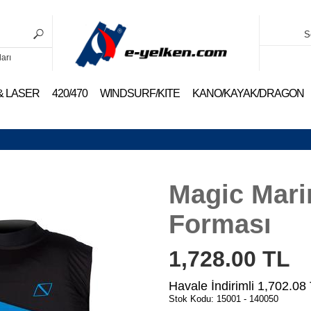
S
ları
 & LASER
420/470
WINDSURF/KITE
KANO/KAYAK/DRAGON
Magic Mari
Forması
1,728.00
TL
Havale İndirimli
1,702.08
Stok Kodu: 15001 - 140050