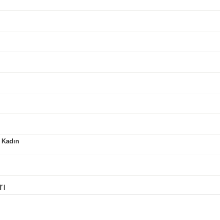
 Kadın
rı