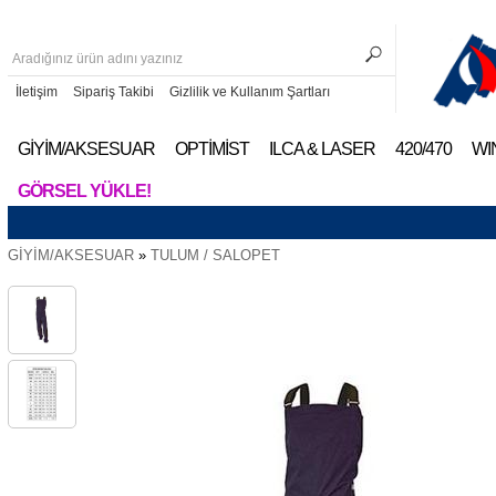
İletişim
Sipariş Takibi
Gizlilik ve Kullanım Şartları
GİYİM/AKSESUAR
OPTİMİST
ILCA & LASER
420/470
WI
GÖRSEL YÜKLE!
GİYİM/AKSESUAR
»
TULUM / SALOPET