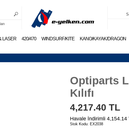
S
ları
 & LASER
420/470
WINDSURF/KITE
KANO/KAYAK/DRAGON
Optiparts L
Kılıfı
4,217.40
TL
Havale İndirimli
4,154.14
Stok Kodu: EX2038