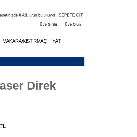
epetinizde
0
Ad. ürün bulunuyor
SEPETE GİT
|
Üye Giriþi
Üye Olun
MAKARA/KISTIRMAÇ
YAT
aser Direk
TL