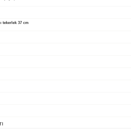
lı tekerlek 37 cm
rı