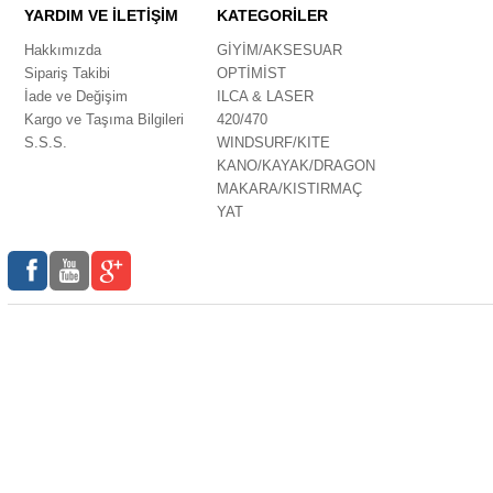
YARDIM VE İLETİŞİM
KATEGORİLER
Hakkımızda
GİYİM/AKSESUAR
Sipariş Takibi
OPTİMİST
İade ve Değişim
ILCA & LASER
Kargo ve Taşıma Bilgileri
420/470
S.S.S.
WINDSURF/KITE
KANO/KAYAK/DRAGON
MAKARA/KISTIRMAÇ
YAT