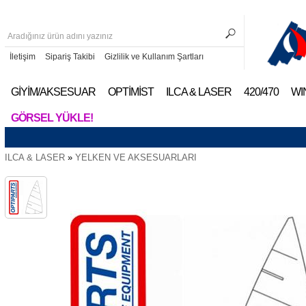
İletişim
Sipariş Takibi
Gizlilik ve Kullanım Şartları
GİYİM/AKSESUAR
OPTİMİST
ILCA & LASER
420/470
WI
GÖRSEL YÜKLE!
ILCA & LASER
»
YELKEN VE AKSESUARLARI