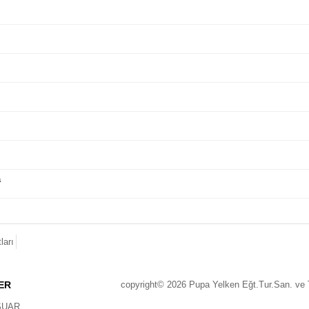
a
ları
ER
copyright© 2026 Pupa Yelken Eğt.Tur.San. ve Ti
SUAR