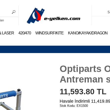
S
ları
 & LASER
420/470
WINDSURF/KITE
KANO/KAYAK/DRAGON
Optiparts 
Antreman s
11,593.80
TL
Havale İndirimli
11,419.8
Stok Kodu: EX1500