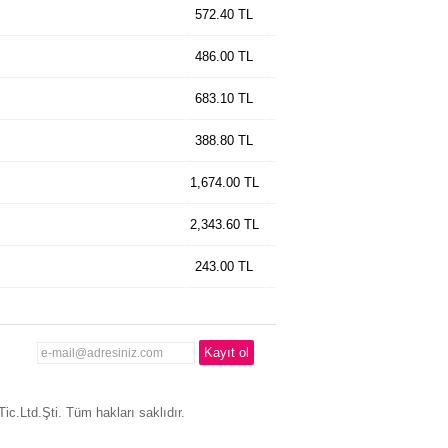
572.40 TL
486.00 TL
683.10 TL
388.80 TL
1,674.00 TL
2,343.60 TL
243.00 TL
c.Ltd.Şti. Tüm hakları saklıdır.