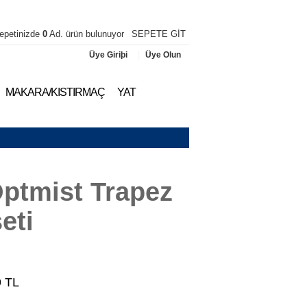
epetinizde
0
Ad. ürün bulunuyor
SEPETE GİT
|
Üye Giriþi
Üye Olun
MAKARA/KISTIRMAÇ
YAT
Optmist Trapez
eti
9
TL