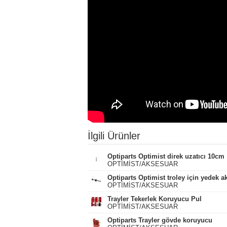
İlgili Ürünler
Optiparts Optimist direk uzatıcı 10cm
OPTİMİST/AKSESUAR
Optiparts Optimist troley için yedek a
OPTİMİST/AKSESUAR
Trayler Tekerlek Koruyucu Pul
OPTİMİST/AKSESUAR
Optiparts Trayler gövde koruyucu