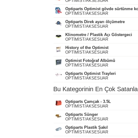
OPTİMİST/AKSESUAR
Optiparts Optimist gövde sürtünme k
OPTİMİST/AKSESUAR
Optiparts Direk ayarı ölçümetre
OPTİMİST/AKSESUAR
Klinometre / Plastik Açı Göstergeci
OPTİMİST/AKSESUAR
History of the Optimist
OPTİMİST/AKSESUAR
Optimist Fotoğraf Albümü
OPTİMİST/AKSESUAR
Optiparts Optimist Trayleri
OPTİMİST/AKSESUAR
Bu Kategorinin En Çok Satanla
Optiparts Çamçak - 3.5L
OPTİMİST/AKSESUAR
Optiparts Sünger
OPTİMİST/AKSESUAR
Optiparts Plastik Şakıl
OPTİMİST/AKSESUAR