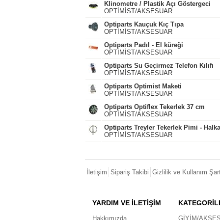
Klinometre / Plastik Açı Göstergeci
OPTİMİST/AKSESUAR
Optiparts Kauçuk Kıç Tıpa
OPTİMİST/AKSESUAR
Optiparts Padıl - El küreği
OPTİMİST/AKSESUAR
Optiparts Su Geçirmez Telefon Kılıfı
OPTİMİST/AKSESUAR
Optiparts Optimist Maketi
OPTİMİST/AKSESUAR
Optiparts Optiflex Tekerlek 37 cm
OPTİMİST/AKSESUAR
Optiparts Treyler Tekerlek Pimi - Halk
OPTİMİST/AKSESUAR
İletişim
Sipariş Takibi
Gizlilik ve Kullanım Şart
YARDIM VE İLETİŞİM
KATEGORİL
Hakkımızda
GİYİM/AKSE