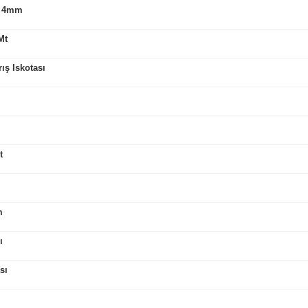
 - 4mm
Mt
ış Iskotası
t
m
sı
sı