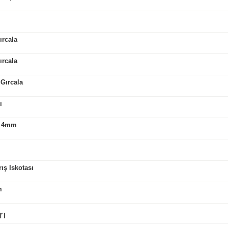
ırcala
ırcala
Gırcala
sı
 - 4mm
ış Iskotası
m
rı