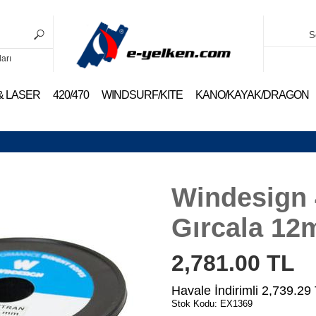
S
ları
 & LASER
420/470
WINDSURF/KITE
KANO/KAYAK/DRAGON
Windesign
Gırcala 12
2,781.00
TL
Havale İndirimli
2,739.29
Stok Kodu: EX1369