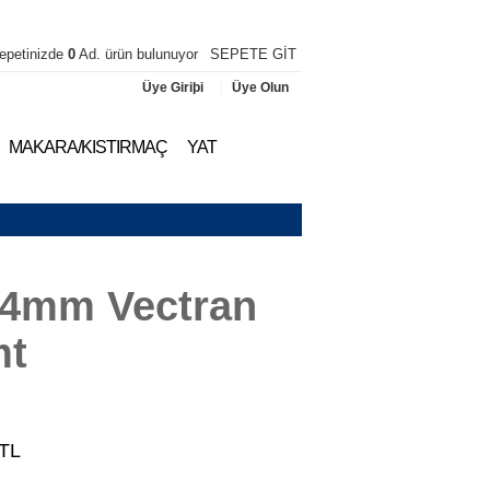
epetinizde
0
Ad. ürün bulunuyor
SEPETE GİT
|
Üye Giriþi
Üye Olun
MAKARA/KISTIRMAÇ
YAT
 4mm Vectran
mt
TL