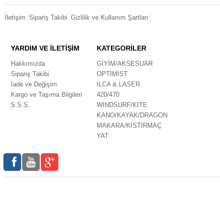
İletişim
Sipariş Takibi
Gizlilik ve Kullanım Şartları
YARDIM VE İLETİŞİM
KATEGORİLER
Hakkımızda
GİYİM/AKSESUAR
Sipariş Takibi
OPTİMİST
İade ve Değişim
ILCA & LASER
Kargo ve Taşıma Bilgileri
420/470
S.S.S.
WINDSURF/KITE
KANO/KAYAK/DRAGON
MAKARA/KISTIRMAÇ
YAT