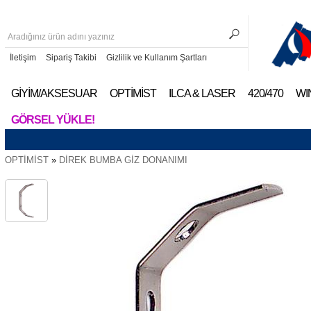
İletişim
Sipariş Takibi
Gizlilik ve Kullanım Şartları
GİYİM/AKSESUAR
OPTİMİST
ILCA & LASER
420/470
WI
GÖRSEL YÜKLE!
OPTİMİST
»
DİREK BUMBA GİZ DONANIMI