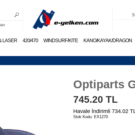
S
ları
 & LASER
420/470
WINDSURF/KITE
KANO/KAYAK/DRAGON
Optiparts 
745.20
TL
Havale İndirimli
734.02
T
Stok Kodu: EX1270