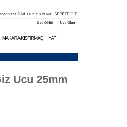
epetinizde
0
Ad. ürün bulunuyor
SEPETE GİT
|
Üye Giriþi
Üye Olun
MAKARA/KISTIRMAÇ
YAT
Giz Ucu 25mm
L