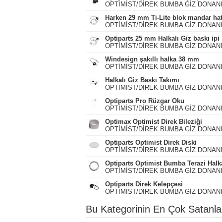
OPTİMİST/DİREK BUMBA GİZ DONAN
Harken 29 mm Ti-Lite blok mandar hat
OPTİMİST/DİREK BUMBA GİZ DONAN
Optiparts 25 mm Halkalı Giz baskı ipi
OPTİMİST/DİREK BUMBA GİZ DONAN
Windesign şakıllı halka 38 mm
OPTİMİST/DİREK BUMBA GİZ DONAN
Halkalı Giz Baskı Takımı
OPTİMİST/DİREK BUMBA GİZ DONAN
Optiparts Pro Rüzgar Oku
OPTİMİST/DİREK BUMBA GİZ DONAN
Optimax Optimist Direk Bileziği
OPTİMİST/DİREK BUMBA GİZ DONAN
Optiparts Optimist Direk Diski
OPTİMİST/DİREK BUMBA GİZ DONAN
Optiparts Optimist Bumba Terazi Halk
OPTİMİST/DİREK BUMBA GİZ DONAN
Optiparts Direk Kelepçesi
OPTİMİST/DİREK BUMBA GİZ DONAN
Bu Kategorinin En Çok Satanla