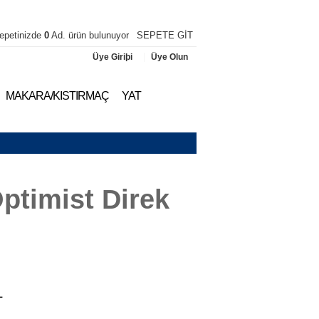
epetinizde
0
Ad. ürün bulunuyor
SEPETE GİT
|
Üye Giriþi
Üye Olun
MAKARA/KISTIRMAÇ
YAT
ptimist Direk
L