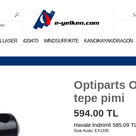
S
ları
 & LASER
420/470
WINDSURF/KITE
KANO/KAYAK/DRAGON
Optiparts O
tepe pimi
594.00
TL
Havale İndirimli
585.09
T
Stok Kodu: EX1335