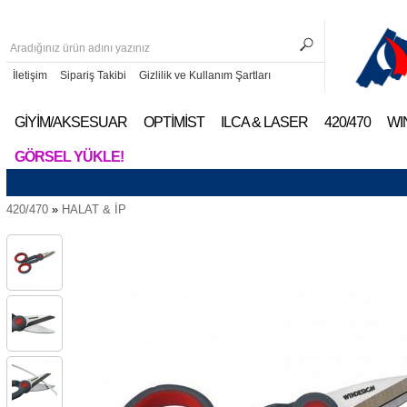
İletişim
Sipariş Takibi
Gizlilik ve Kullanım Şartları
GİYİM/AKSESUAR
OPTİMİST
ILCA & LASER
420/470
WI
GÖRSEL YÜKLE!
420/470
»
HALAT & İP