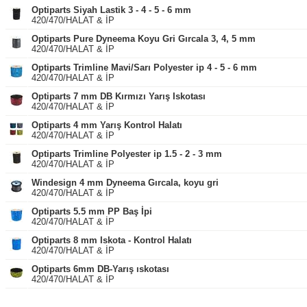
Optiparts Siyah Lastik 3 - 4 - 5 - 6 mm
420/470/HALAT & İP
Optiparts Pure Dyneema Koyu Gri Gırcala 3, 4, 5 mm
420/470/HALAT & İP
Optiparts Trimline Mavi/Sarı Polyester ip 4 - 5 - 6 mm
420/470/HALAT & İP
Optiparts 7 mm DB Kırmızı Yarış Iskotası
420/470/HALAT & İP
Optiparts 4 mm Yarış Kontrol Halatı
420/470/HALAT & İP
Optiparts Trimline Polyester ip 1.5 - 2 - 3 mm
420/470/HALAT & İP
Windesign 4 mm Dyneema Gırcala, koyu gri
420/470/HALAT & İP
Optiparts 5.5 mm PP Baş İpi
420/470/HALAT & İP
Optiparts 8 mm Iskota - Kontrol Halatı
420/470/HALAT & İP
Optiparts 6mm DB-Yarış ıskotası
420/470/HALAT & İP