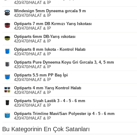
420/470/HALAT & İP
Windesign 5mm Dyneema gırcala 9 m
420/470/HALAT & İP
Optiparts 7 mm DB Kırmızı Yarış Iskotası
420/470/HALAT & İP
Optiparts 6mm DB-Yarış ıskotası
420/470/HALAT & İP
Optiparts 8 mm Iskota - Kontrol Halatı
420/470/HALAT & İP
Optiparts Pure Dyneema Koyu Gri Gırcala 3, 4, 5 mm
420/470/HALAT & İP
Optiparts 5.5 mm PP Baş İpi
420/470/HALAT & İP
Optiparts 4 mm Yarış Kontrol Halatı
420/470/HALAT & İP
Optiparts Siyah Lastik 3 - 4 - 5 - 6 mm
420/470/HALAT & İP
Optiparts Trimline Mavi/Sarı Polyester ip 4 - 5 - 6 mm
420/470/HALAT & İP
Bu Kategorinin En Çok Satanları