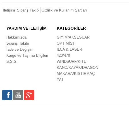
İletişim
Sipariş Takibi
Gizlilik ve Kullanım Şartları
YARDIM VE İLETİŞİM
KATEGORİLER
Hakkımızda
GİYİM/AKSESUAR
Sipariş Takibi
OPTİMİST
İade ve Değişim
ILCA & LASER
Kargo ve Taşıma Bilgileri
420/470
S.S.S.
WINDSURF/KITE
KANO/KAYAK/DRAGON
MAKARA/KISTIRMAÇ
YAT