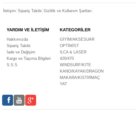
İletişim
Sipariş Takibi
Gizlilik ve Kullanım Şartları
YARDIM VE İLETİŞİM
KATEGORİLER
Hakkımızda
GİYİM/AKSESUAR
Sipariş Takibi
OPTİMİST
İade ve Değişim
ILCA & LASER
Kargo ve Taşıma Bilgileri
420/470
S.S.S.
WINDSURF/KITE
KANO/KAYAK/DRAGON
MAKARA/KISTIRMAÇ
YAT