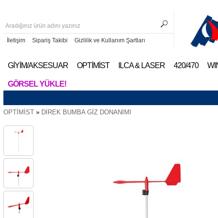
İletişim
Sipariş Takibi
Gizlilik ve Kullanım Şartları
GİYİM/AKSESUAR
OPTİMİST
ILCA & LASER
420/470
WI
GÖRSEL YÜKLE!
OPTİMİST
»
DİREK BUMBA GİZ DONANIMI