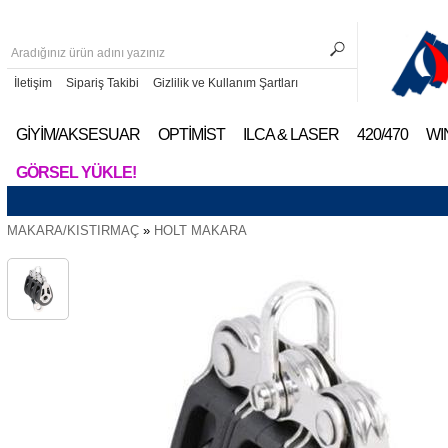
İletişim
Sipariş Takibi
Gizlilik ve Kullanım Şartları
GİYİM/AKSESUAR
OPTİMİST
ILCA & LASER
420/470
WI
GÖRSEL YÜKLE!
MAKARA/KISTIRMAÇ
»
HOLT MAKARA