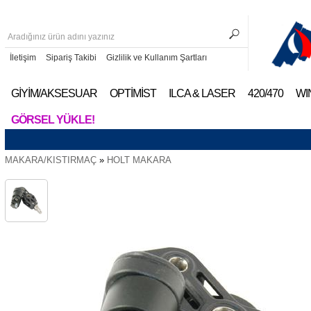
İletişim
Sipariş Takibi
Gizlilik ve Kullanım Şartları
GİYİM/AKSESUAR
OPTİMİST
ILCA & LASER
420/470
WI
GÖRSEL YÜKLE!
MAKARA/KISTIRMAÇ
»
HOLT MAKARA