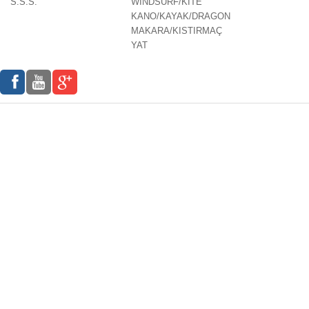
S.S.S.
WINDSURF/KITE
KANO/KAYAK/DRAGON
MAKARA/KISTIRMAÇ
YAT