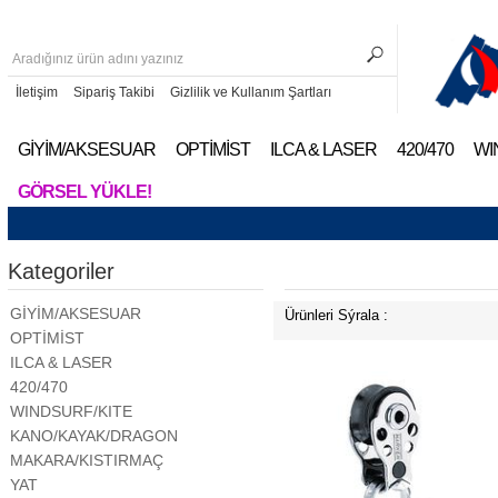
İletişim
Sipariş Takibi
Gizlilik ve Kullanım Şartları
GİYİM/AKSESUAR
OPTİMİST
ILCA & LASER
420/470
WI
GÖRSEL YÜKLE!
Kategoriler
GİYİM/AKSESUAR
Ürünleri Sýrala :
OPTİMİST
ILCA & LASER
420/470
WINDSURF/KITE
KANO/KAYAK/DRAGON
MAKARA/KISTIRMAÇ
YAT